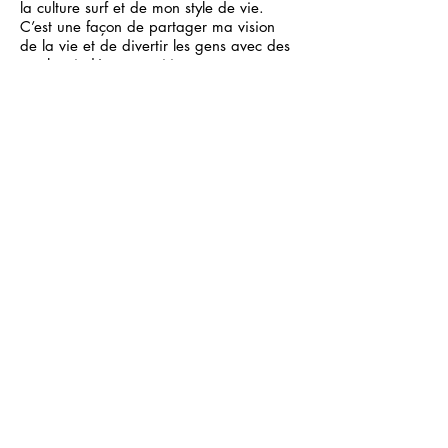
la culture surf et de mon style de vie.
C’est une façon de partager ma vision
de la vie et de divertir les gens avec des
touches iodées et positives.
Las Chicas del Sol vise à mettre un peu
de soleil dans le cœur des visiteurs.
Interview :
Surfer Rule
CONTACT